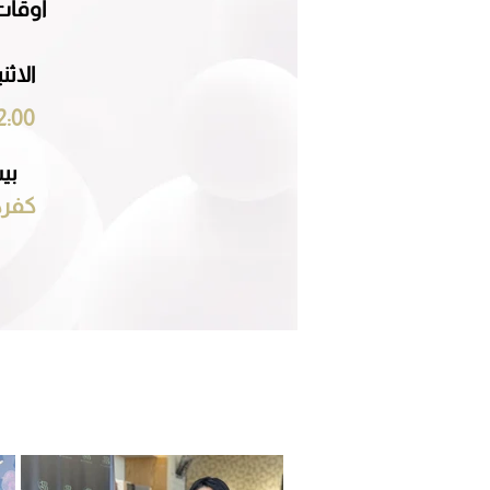
اوقات
الاث
2:00
بي
كفرك