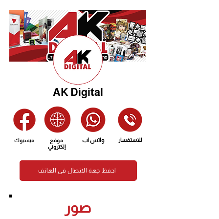
AK Digital
للاستفسار
واتس اب
موقع
فيسبوك
إلكتروني
احفظ جهة الاتصال في الهاتف
صور