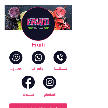
Fruiti
للاستفسار
واتس اب
اذهب إلينا
انستغرام
فيسبوك