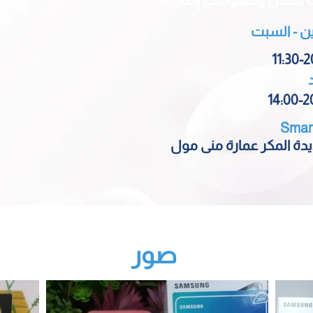
 العمل ومعلومات إضافية
نين - السبت
11:30-2
14:00-2
Smar
يدة المكر عمارة منى مول
صور